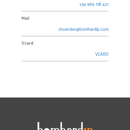
+34 965 118 421
Mail
choerster@bomhardip.com
Vcard
VCARD