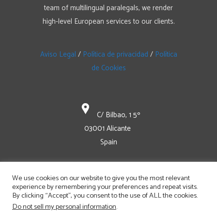
team of multilingual paralegals, we render
high-level European services to our clients.
Aviso Legal
/
Política de privacidad
/
Política
de Cookies
C/ Bilbao, 1 5º
03001 Alicante
Spain
+34 965 129 47-0
We use cookies on our website to give you the most relevant
experience by remembering your preferences and repeat visits.
By clicking “Accept”, you consent to the use of ALL the cookies.
mail@bomhardip.com
Do not sell my personal information
.